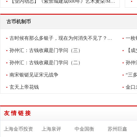
【业内动态】《紫禁城建成600年》艺术麦朵/Medal新品发布会将于2
古币机制币
古时候有那么多银子，现在为何消失不见了？考古学家给出答案
一枚
孙仲汇：古钱收藏是门学问（三）
孙仲汇：古钱收藏是门学问（二）
孙仲
南宋银铤见证宋元战争
“三
玄天上帝花钱
金口
友情链接
上海金币投资
上海泉评
中金国衡
苏州巨鑫